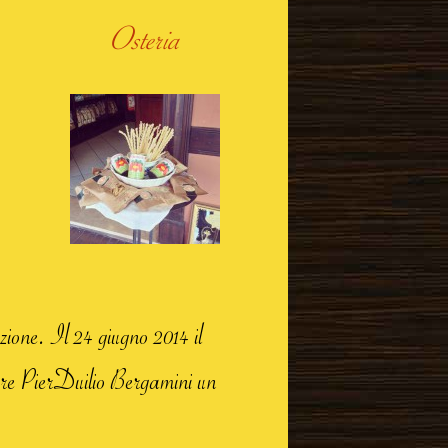
Osteria
ione. Il 24 giugno 2014 il
ore PierDuilio Bergamini un